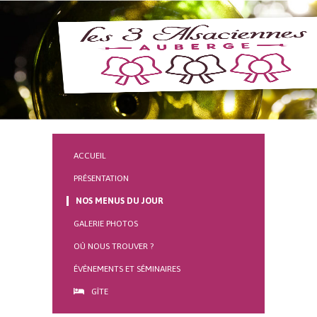
ACCUEIL
PRÉSENTATION
NOS MENUS DU JOUR
GALERIE PHOTOS
OÙ NOUS TROUVER ?
ÉVÈNEMENTS ET SÉMINAIRES
GÎTE